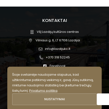
KONTAKTAI
VšĮ Lazdijų kultūros centras
Vilniaus g. 6, LT 67106 Lazdijai
info@lazdijukc.lt
+370 318 52245
Facebook
Šioje svetainėje naudojame slapukus, kad
užtikrintume patikimą veikimą ir, gavę Jūsų sutikimą,
rinktume naudojimo statistiką bei įkeltume trečiųjų
© 2026 Lazdijų kultūros centras.
šalių turinį.
Privatumo politika
.
Visos teisės saugomos.
NUSTATYMAI
Privatumo politika
Slapukų nustatymai