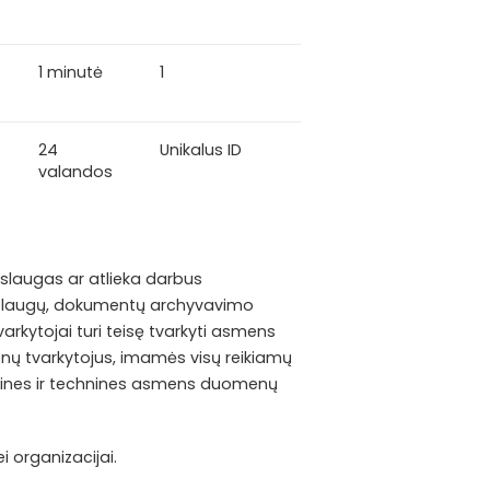
1 minutė
1
24
Unikalus ID
valandos
laugas ar atlieka darbus
paslaugų, dokumentų archyvavimo
rkytojai turi teisę tvarkyti asmens
enų tvarkytojus, imamės visų reikiamų
acines ir technines asmens duomenų
 organizacijai.