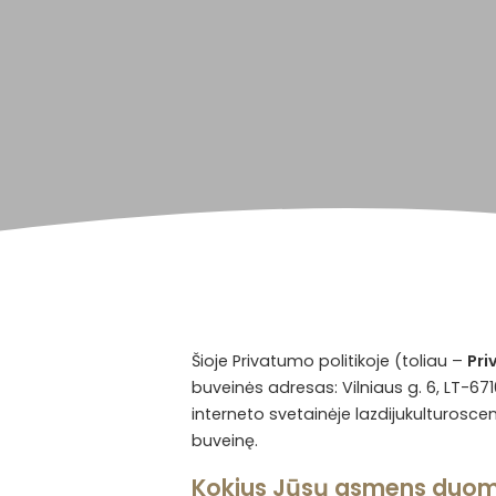
Šioje Privatumo politikoje (toliau –
Pri
buveinės adresas: Vilniaus g. 6, LT-671
interneto svetainėje
lazdijukulturoscen
buveinę.
Kokius Jūsų asmens duo