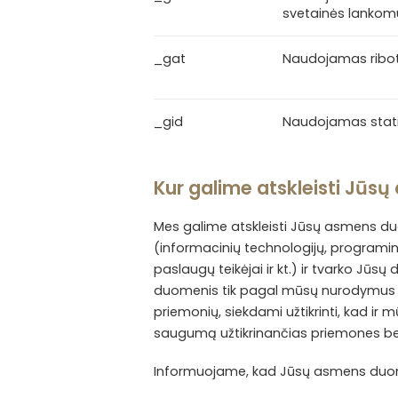
svetainės lankomu
_gat
Naudojamas riboti 
_gid
Naudojamas statist
Kur galime atskleisti Jū
Mes galime atskleisti Jūsų asmens d
(informacinių technologijų, programi
paslaugų teikėjai ir kt.) ir tvarko Jū
duomenis tik pagal mūsų nurodymus ir t
priemonių, siekdami užtikrinti, kad 
saugumą užtikrinančias priemones be
Informuojame, kad Jūsų asmens duomen