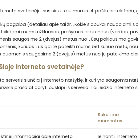
erneto svetainėje, susisiekus su mumis el. paštu ar telefonu, ga
ų pagalba (detaliau apie tai žr. „Kokie slapukai naudojami šioj
e, teikdami mums užklausas, prašymus ar skundus (vardas, pava
omenis saugosime 2 (dvejus) metus nuo Jūsų paklausimo gavi
omenis, kuriuos Jūs galite pateikti mums bet kuriuo metu, n
 duomenis saugosime 2 (dvejus) metus nuo jų pateikimo die
ioje Interneto svetainėje?
to serveris siunčia į interneto naršyklę, ir kuri yra saugoma narš
ršyklė prašo atidaryti puslapį iš serverio. Tai leidžia interneto s
Sukūrimo
momentas
tinei informacijai apie interneto
Įeinant į interneto