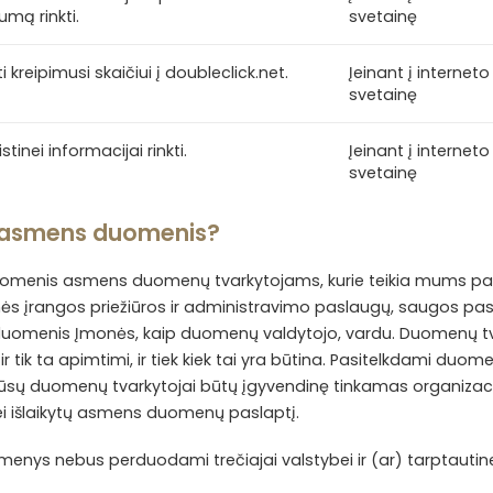
mą rinkti.
svetainę
kreipimusi skaičiui į doubleclick.net.
Įeinant į interneto
svetainę
inei informacijai rinkti.
Įeinant į interneto
svetainę
sų asmens duomenis?
uomenis asmens duomenų tvarkytojams, kurie teikia mums pas
nės įrangos priežiūros ir administravimo paslaugų, saugos 
sų duomenis Įmonės, kaip duomenų valdytojo, vardu. Duomenų tva
ik ta apimtimi, ir tiek kiek tai yra būtina. Pasitelkdami duom
ir mūsų duomenų tvarkytojai būtų įgyvendinę tinkamas organiz
i išlaikytų asmens duomenų paslaptį.
ys nebus perduodami trečiajai valstybei ir (ar) tarptautinei