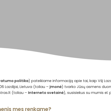
vatumo politika
) pateikiame informaciją apie tai, kaip VšĮ Lazd
06 Lazdijai, Lietuva (toliau –
Įmonė
) tvarko Jūsų asmens duomen
tras.lt
(toliau –
Interneto svetainė
), susisiekus su mumis el.
menis mes renkame?