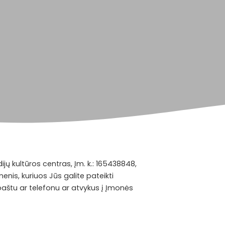
ijų kultūros centras, Įm. k.: 165438848,
is, kuriuos Jūs galite pateikti
 paštu ar telefonu ar atvykus į Įmonės