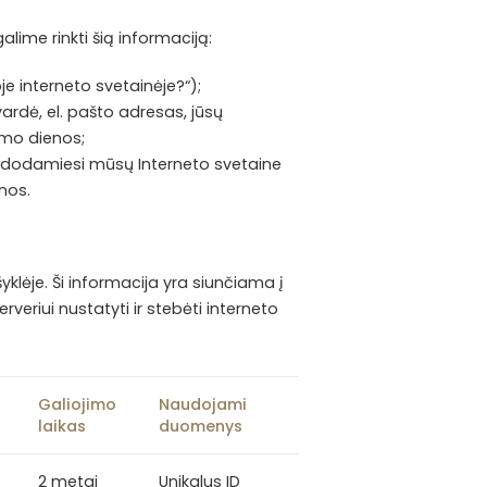
lime rinkti šią informaciją:
e interneto svetainėje?“);
rdė, el. pašto adresas, jūsų
mo dienos;
audodamiesi mūsų Interneto svetaine
nos.
yklėje. Ši informacija yra siunčiama į
erveriui nustatyti ir stebėti interneto
Galiojimo
Naudojami
laikas
duomenys
2 metai
Unikalus ID