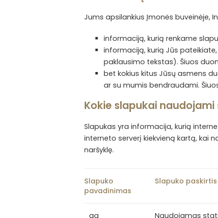
Jums apsilankius Įmonės buveinėje, Int
informaciją, kurią renkame slapuk
informaciją, kurią Jūs pateikiat
paklausimo tekstas). Šiuos du
bet kokius kitus Jūsų asmens du
ar su mumis bendraudami. Šiuos
Kokie slapukai naudojami š
Slapukas yra informacija, kurią interne
interneto serverį kiekvieną kartą, kai na
naršyklę.
Slapuko
Slapuko paskirtis
pavadinimas
_ga
Naudojamas statis