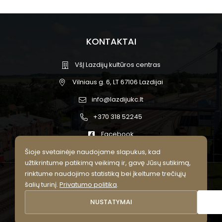
KONTAKTAI
VšĮ Lazdijų kultūros centras
Vilniaus g. 6, LT 67106 Lazdijai
info@lazdijukc.lt
+370 318 52245
Facebook
Šioje svetainėje naudojame slapukus, kad
užtikrintume patikimą veikimą ir, gavę Jūsų sutikimą,
rinktume naudojimo statistiką bei įkeltume trečiųjų
© 2026 Lazdijų kultūros centras.
šalių turinį.
Privatumo politika
.
Visos teisės saugomos.
NUSTATYMAI
Privatumo politika
Slapukų nustatymai