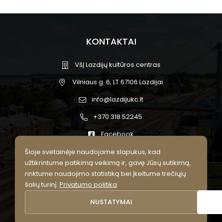
KONTAKTAI
VšĮ Lazdijų kultūros centras
Vilniaus g. 6, LT 67106 Lazdijai
info@lazdijukc.lt
+370 318 52245
Facebook
Šioje svetainėje naudojame slapukus, kad
užtikrintume patikimą veikimą ir, gavę Jūsų sutikimą,
rinktume naudojimo statistiką bei įkeltume trečiųjų
© 2026 Lazdijų kultūros centras.
šalių turinį.
Privatumo politika
.
Visos teisės saugomos.
NUSTATYMAI
Privatumo politika
Slapukų nustatymai