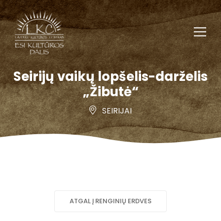
Seirijų vaikų lopšelis-darželis
„Žibutė“
SEIRIJAI
ATGAL Į RENGINIŲ ERDVES