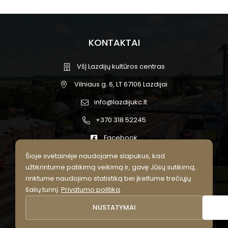
KONTAKTAI
VšĮ Lazdijų kultūros centras
Vilniaus g. 6, LT 67106 Lazdijai
info@lazdijukc.lt
+370 318 52245
Facebook
Šioje svetainėje naudojame slapukus, kad
užtikrintume patikimą veikimą ir, gavę Jūsų sutikimą,
rinktume naudojimo statistiką bei įkeltume trečiųjų
© 2026 Lazdijų kultūros centras.
šalių turinį.
Privatumo politika
.
Visos teisės saugomos.
NUSTATYMAI
Privatumo politika
Slapukų nustatymai