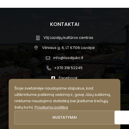
KONTAKTAI
VšĮ Lazdijų kultūros centras
Vilniaus g. 6, LT 67106 Lazdijai
info@lazdijukc.lt
+370 318 52245
Facebook
Šioje svetainėje naudojame slapukus, kad
užtikrintume patikimą veikimą ir, gavę Jūsų sutikimą,
rinktume naudojimo statistiką bei įkeltume trečiųjų
© 2026 Lazdijų kultūros centras.
šalių turinį.
Privatumo politika
.
Visos teisės saugomos.
NUSTATYMAI
Privatumo politika
Slapukų nustatymai