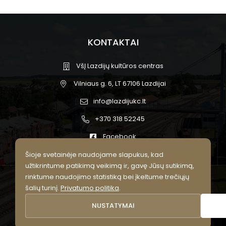
KONTAKTAI
VšĮ Lazdijų kultūros centras
Vilniaus g. 6, LT 67106 Lazdijai
info@lazdijukc.lt
+370 318 52245
Facebook
Šioje svetainėje naudojame slapukus, kad
užtikrintume patikimą veikimą ir, gavę Jūsų sutikimą,
rinktume naudojimo statistiką bei įkeltume trečiųjų
© 2026 Lazdijų kultūros centras.
šalių turinį.
Privatumo politika
.
Visos teisės saugomos.
NUSTATYMAI
Privatumo politika
Slapukų nustatymai