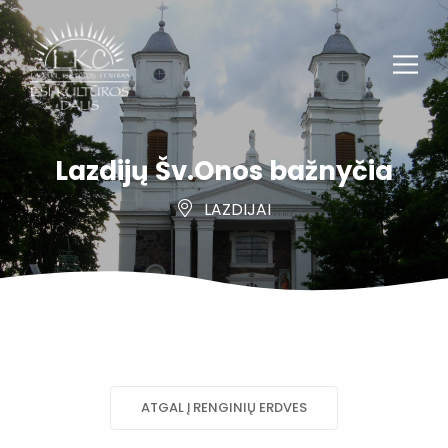
Lazdijų Šv.Onos bažnyčia
LAZDIJAI
ATGAL Į RENGINIŲ ERDVES