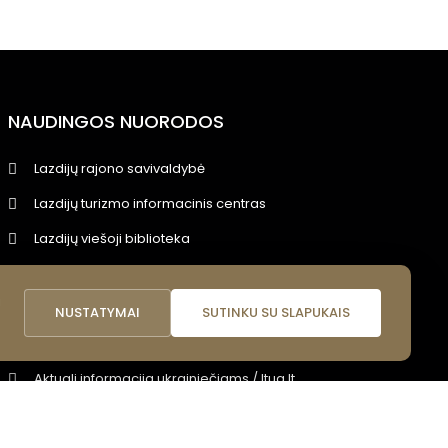
NAUDINGOS NUORODOS
Lazdijų rajono savivaldybė
Lazdijų turizmo informacinis centras
Lazdijų viešoji biblioteka
Lietuvos nacionalinis kultūros centras
i
LR Kultūros ministerija
NUSTATYMAI
SUTINKU SU SLAPUKAIS
Leidinys „Jei krizė arba karas: kaip elgtis?"
Aktuali informacija ukrainiečiams / ltua.lt