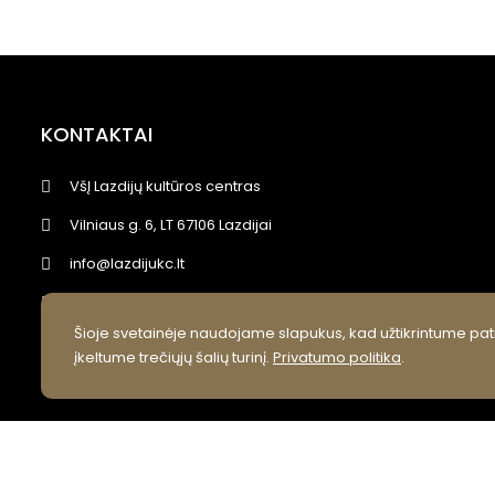
KONTAKTAI
VšĮ Lazdijų kultūros centras
Vilniaus g. 6, LT 67106 Lazdijai
info@lazdijukc.lt
+370 318 52245
Šioje svetainėje naudojame slapukus, kad užtikrintume pati
Facebook
įkeltume trečiųjų šalių turinį.
Privatumo politika
.