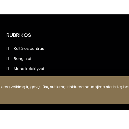
RUBRIKOS
Kultūros centras
Renginiai
Meno kolektyvai
Kultūros pasas, edukacijos
kimą veikimą ir, gavę Jūsų sutikimą, rinktume naudojimo statistiką be
Projektai
Viešieji pirkimai