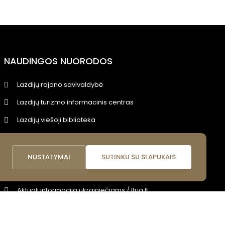
NAUDINGOS NUORODOS
Lazdijų rajono savivaldybė
Lazdijų turizmo informacinis centras
Lazdijų viešoji biblioteka
Lietuvos nacionalinis kultūros centras
i
LR Kultūros ministerija
NUSTATYMAI
SUTINKU SU SLAPUKAIS
Leidinys „Jei krizė arba karas: kaip elgtis?"
Aktuali informacija ukrainiečiams / ltua.lt