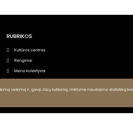
RUBRIKOS
Kultūros centras
Renginiai
Meno kolektyvai
Kultūros pasas, edukacijos
kimą veikimą ir, gavę Jūsų sutikimą, rinktume naudojimo statistiką be
Projektai
Viešieji pirkimai