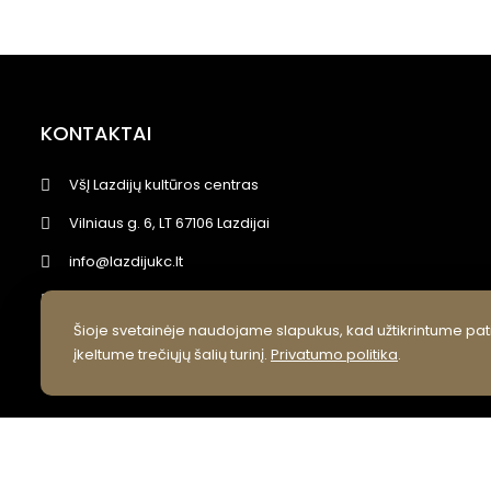
KONTAKTAI
VšĮ Lazdijų kultūros centras
Vilniaus g. 6, LT 67106 Lazdijai
info@lazdijukc.lt
+370 318 52245
Šioje svetainėje naudojame slapukus, kad užtikrintume pati
Facebook
įkeltume trečiųjų šalių turinį.
Privatumo politika
.