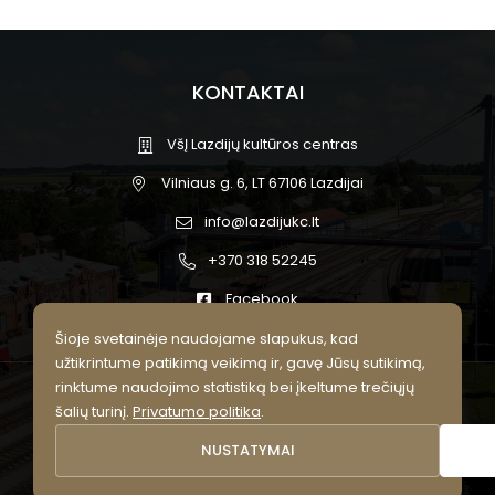
KONTAKTAI
VšĮ Lazdijų kultūros centras
Vilniaus g. 6, LT 67106 Lazdijai
info@lazdijukc.lt
+370 318 52245
Facebook
Šioje svetainėje naudojame slapukus, kad
užtikrintume patikimą veikimą ir, gavę Jūsų sutikimą,
rinktume naudojimo statistiką bei įkeltume trečiųjų
© 2026 Lazdijų kultūros centras.
šalių turinį.
Privatumo politika
.
Visos teisės saugomos.
NUSTATYMAI
Privatumo politika
Slapukų nustatymai