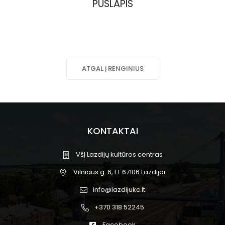
PUSLAPIS
ATGAL Į RENGINIUS
KONTAKTAI
VšĮ Lazdijų kultūros centras
Vilniaus g. 6, LT 67106 Lazdijai
info@lazdijukc.lt
+370 318 52245
Facebook