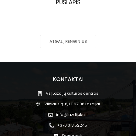
PUSLAPIS
ATGAL Į RENGINIUS
KONTAKTAI
VšĮ Lazdijų kultūros centras
Vilniaus g. 6, LT 67106 Lazdijai
info@lazdijukc.lt
+370 318 52245
Facebook