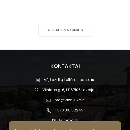
ATGAL Į RENGINIUS
KONTAKTAI
VšĮ Lazdijų kultūros centras
Vilniaus g. 6, LT 67106 Lazdijai
info@lazdijukc.lt
+370 318 52245
Facebook