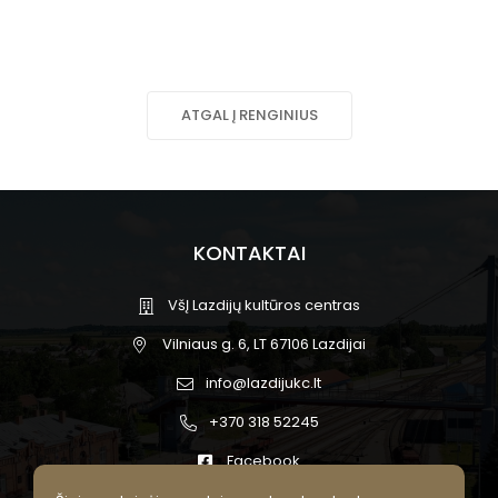
ATGAL Į RENGINIUS
KONTAKTAI
VšĮ Lazdijų kultūros centras
Vilniaus g. 6, LT 67106 Lazdijai
info@lazdijukc.lt
+370 318 52245
Facebook