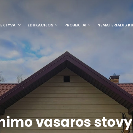
EKTYVAI
EDUKACIJOS
PROJEKTAI
NEMATERIALUS K
unimo vasaros stovyk