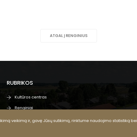
ATGAL Į RENGINIUS
RUBRIKOS
Kultūros centras
Renginiai
Meno kolektyvai
kimą veikimą ir, gavę Jūsų sutikimą, rinktume naudojimo statistiką be
Kultūros pasas, edukacijos