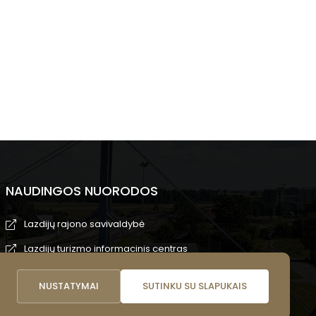
NAUDINGOS NUORODOS
Lazdijų rajono savivaldybė
Lazdijų turizmo informacinis centras
Lazdijų viešoji biblioteka
i
NUSTATYMAI
SUTINKU SU SLAPUKAIS
Lietuvos nacionalinis kultūros centras