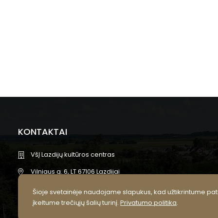
KONTAKTAI
VšĮ Lazdijų kultūros centras
Vilniaus g. 6, LT 67106 Lazdijai
info@lazdijukc.lt
Šioje svetainėje naudojame slapukus, kad užtikrintume pati
įkeltume trečiųjų šalių turinį.
Privatumo politika
.
+370 318 52245