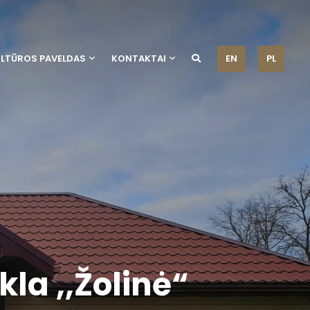
ULTŪROS PAVELDAS
KONTAKTAI
EN
PL
la ,,Žolinė“