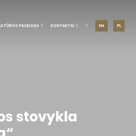
ULTŪROS PAVELDAS
KONTAKTAI
EN
PL
os stovykla
a“