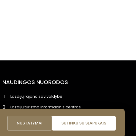
NAUDINGOS NUORODOS
Lazdijų rajono savivaldybė
Lazdijų turizmo informacinis centras
Lazdijų viešoji biblioteka
i
NUSTATYMAI
SUTINKU SU SLAPUKAIS
Lietuvos nacionalinis kultūros centras