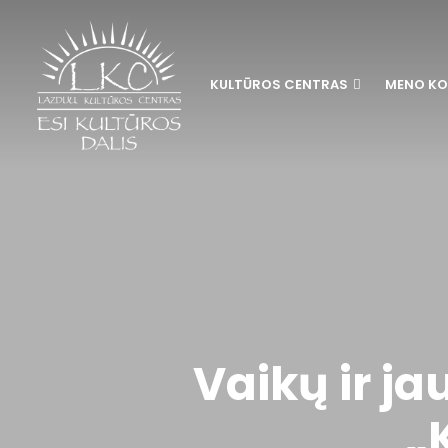
KULTŪROS CENTRAS
MENO KO
Vaikų ir j
„