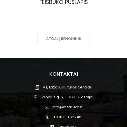
FEISBUKO PUSLAPIS
ATGAL Į RENGINIUS
KONTAKTAI
VšĮ Lazdijų kultūros centras
Vilniaus g. 6, LT 67106 Lazdijai
info@lazdijukc.lt
+370 318 52245
Facebook