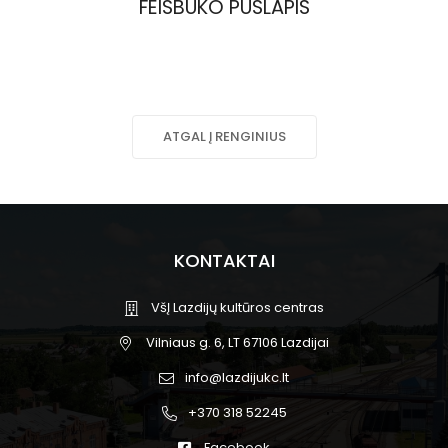
FEISBUKO PUSLAPIS
ATGAL Į RENGINIUS
KONTAKTAI
VšĮ Lazdijų kultūros centras
Vilniaus g. 6, LT 67106 Lazdijai
info@lazdijukc.lt
+370 318 52245
Facebook