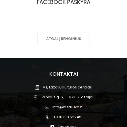
FACEBOOK PASKYRA
ATGAL Į RENGINIUS
KONTAKTAI
VšĮ Lazdijų kultūros centras
Vilniaus g. 6, LT 67106 Lazdijai
info@lazdijukc.lt
+370 318 52245
Facebook