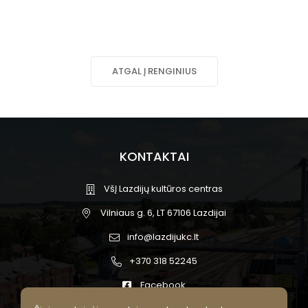
ATGAL Į RENGINIUS
KONTAKTAI
VšĮ Lazdijų kultūros centras
Vilniaus g. 6, LT 67106 Lazdijai
info@lazdijukc.lt
+370 318 52245
Facebook