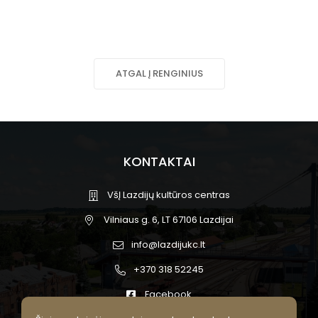
ATGAL Į RENGINIUS
KONTAKTAI
VšĮ Lazdijų kultūros centras
Vilniaus g. 6, LT 67106 Lazdijai
info@lazdijukc.lt
+370 318 52245
Facebook