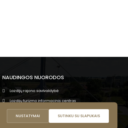
NAUDINGOS NUORODOS
Lazdijų rajono savivaldybė
Lazdijų turizmo informacinis centras
Lazdijų viešoji biblioteka
i
NUSTATYMAI
SUTINKU SU SLAPUKAIS
Lietuvos nacionalinis kultūros centras