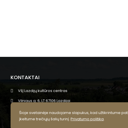
KONTAKTAI
VšĮ Lazdijų kultūros centras
Vilniaus g. 6, LT 67106 Lazdijai
info@lazdijukc.lt
Šioje svetainėje naudojame slapukus, kad užtikrintume pati
įkeltume trečiųjų šalių turinį.
Privatumo politika
.
+370 318 52245