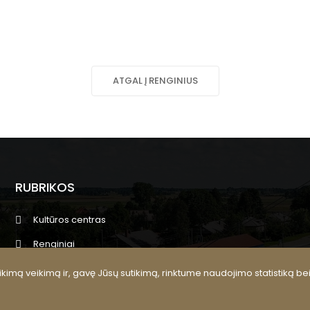
ATGAL Į RENGINIUS
RUBRIKOS
Kultūros centras
Renginiai
Meno kolektyvai
kimą veikimą ir, gavę Jūsų sutikimą, rinktume naudojimo statistiką be
Kultūros pasas, edukacijos