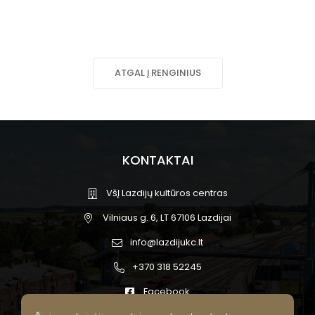
ATGAL Į RENGINIUS
KONTAKTAI
VšĮ Lazdijų kultūros centras
Vilniaus g. 6, LT 67106 Lazdijai
info@lazdijukc.lt
+370 318 52245
Facebook