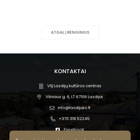
ATGAL Į RENGINIUS
KONTAKTAI
VšĮ Lazdijų kultūros centras
Vilniaus g. 6, LT 67106 Lazdijai
info@lazdijukc.lt
+370 318 52245
Facebook