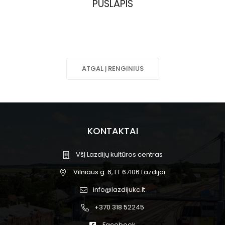
PUSLAPIS
ATGAL Į RENGINIUS
KONTAKTAI
VšĮ Lazdijų kultūros centras
Vilniaus g. 6, LT 67106 Lazdijai
info@lazdijukc.lt
+370 318 52245
Facebook