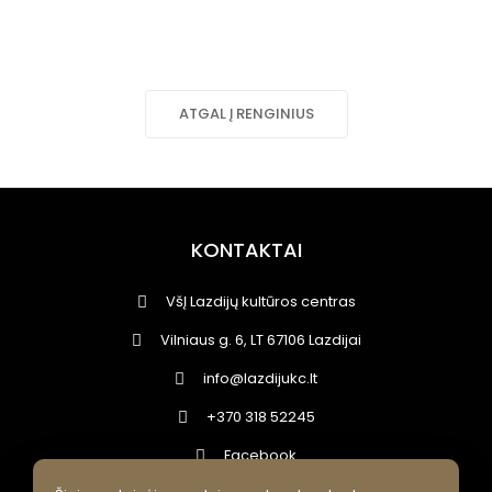
ATGAL Į RENGINIUS
KONTAKTAI
VšĮ Lazdijų kultūros centras
Vilniaus g. 6, LT 67106 Lazdijai
info@lazdijukc.lt
+370 318 52245
Facebook