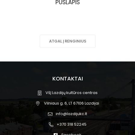
PUSLAPIS
ATGAL Į RENGINIUS
KONTAKTAI
VšĮ Lazdijų kultūros centras
Vilniaus g. 6, LT 67106 Lazdijai
info@lazdijukc.lt
+370 318 52245
Facebook