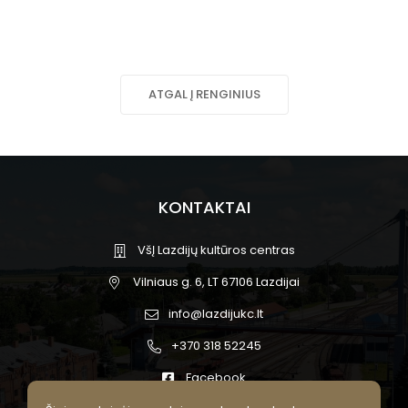
ATGAL Į RENGINIUS
KONTAKTAI
VšĮ Lazdijų kultūros centras
Vilniaus g. 6, LT 67106 Lazdijai
info@lazdijukc.lt
+370 318 52245
Facebook