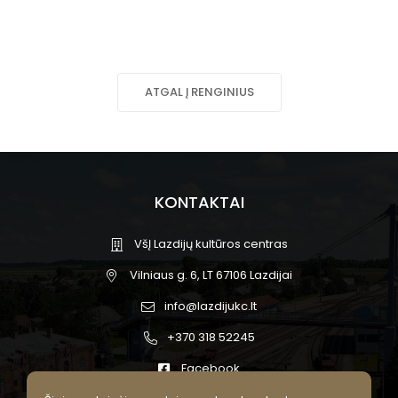
ATGAL Į RENGINIUS
KONTAKTAI
VšĮ Lazdijų kultūros centras
Vilniaus g. 6, LT 67106 Lazdijai
info@lazdijukc.lt
+370 318 52245
Facebook