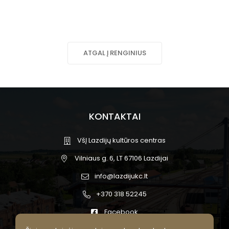
ATGAL Į RENGINIUS
KONTAKTAI
VšĮ Lazdijų kultūros centras
Vilniaus g. 6, LT 67106 Lazdijai
info@lazdijukc.lt
+370 318 52245
Facebook