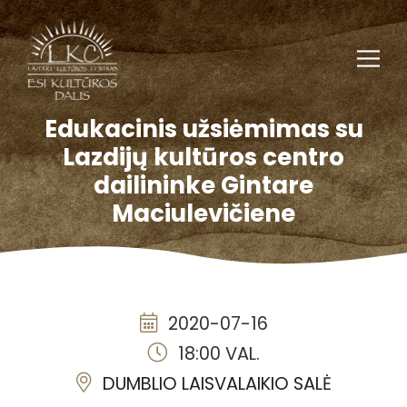
Edukacinis užsiėmimas su
Lazdijų kultūros centro
dailininke Gintare
Maciulevičiene
2020-07-16
18:00 VAL.
DUMBLIO LAISVALAIKIO SALĖ