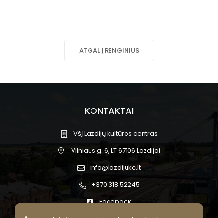
ATGAL Į RENGINIUS
KONTAKTAI
VšĮ Lazdijų kultūros centras
Vilniaus g. 6, LT 67106 Lazdijai
info@lazdijukc.lt
+370 318 52245
Facebook