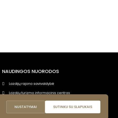
NAUDINGOS NUORODOS
Lazdijų rajono savivaldybė
Lazdijų turizmo informacinis centras
Lazdijų viešoji biblioteka
i
NUSTATYMAI
SUTINKU SU SLAPUKAIS
Lietuvos nacionalinis kultūros centras