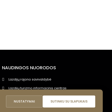
NAUDINGOS NUORODOS
Lazdijų rajono savivaldybė
Lazdijų turizmo informacinis centras
Lazdijų viešoji biblioteka
i
NUSTATYMAI
SUTINKU SU SLAPUKAIS
Lietuvos nacionalinis kultūros centras