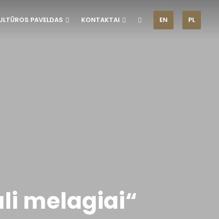
ULTŪROS PAVELDAS
KONTAKTAI
EN
PL
li melagiai“