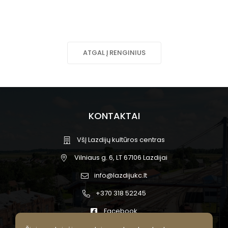
ATGAL Į RENGINIUS
KONTAKTAI
VšĮ Lazdijų kultūros centras
Vilniaus g. 6, LT 67106 Lazdijai
info@lazdijukc.lt
+370 318 52245
Facebook