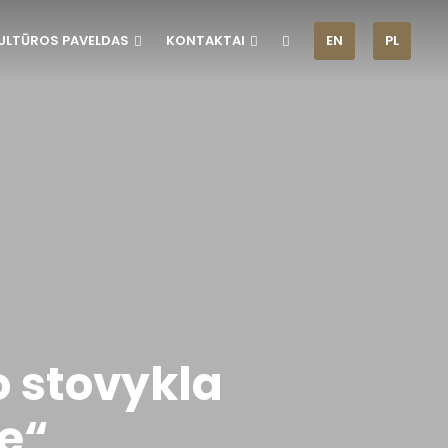
ULTŪROS PAVELDAS
KONTAKTAI
EN
PL
o stovykla
ę“