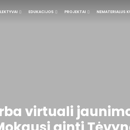
LEKTYVAI
EDUKACIJOS
PROJEKTAI
NEMATERIALUS K
rba virtuali jaunim
Mokausi ginti Tėvyn