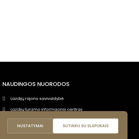
NAUDINGOS NUORODOS
Lazdijų rajono savivaldybė
Lazdijų turizmo informacinis centras
Lazdijų viešoji biblioteka
i
NUSTATYMAI
SUTINKU SU SLAPUKAIS
Lietuvos nacionalinis kultūros centras