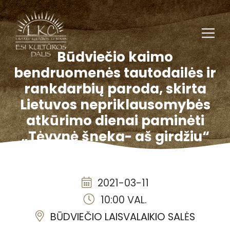
Būdviečio kaimo
bendruomenės tautodailės ir
rankdarbių paroda, skirta
Lietuvos nepriklausomybės
atkūrimo dienai paminėti
„Tėvynė šneka- aš girdžiu“
2021-03-11
10:00 VAL.
BŪDVIEČIO LAISVALAIKIO SALĖS