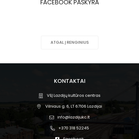
FACEBOOK PASKYRA
ATGAL Į RENGINIUS
KONTAKTAI
VšĮ Lazdijų kultūros centras
Vilniaus g. 6, LT 67106 Lazdijai
info@lazdijukc.lt
+370 318 52245
Facebook