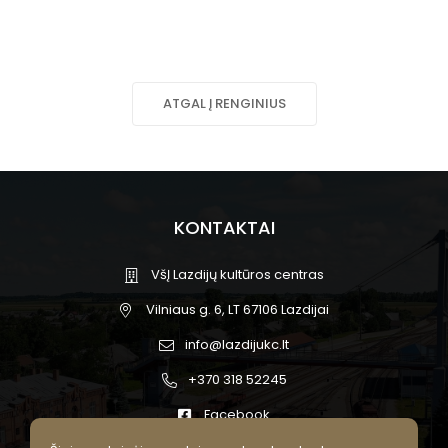
ATGAL Į RENGINIUS
KONTAKTAI
VšĮ Lazdijų kultūros centras
Vilniaus g. 6, LT 67106 Lazdijai
info@lazdijukc.lt
+370 318 52245
Facebook