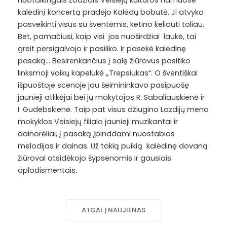
nuotaikingais žodžiais Veisiejų kultūros namuose
kalėdinį koncertą pradėjo Kalėdų bobutė. Ji atvyko
pasveikinti visus su šventėmis, ketino keliauti toliau.
Bet, pamačiusi, kaip visi jos nuoširdžiai laukė, tai
greit persigalvojo ir pasiliko. Ir pasekė kalėdinę
pasaką... Besirenkančius į salę žiūrovus pasitiko
linksmoji vaikų kapelukė ,,Trepsiukas“. O šventiškai
išpuoštoje scenoje jau šeimininkavo pasipuošę
jaunieji atlikėjai bei jų mokytojos R. Sabaliauskienė ir
I. Gudebskienė. Taip pat visus džiugino Lazdijų meno
mokyklos Veisiejų filialo jaunieji muzikantai ir
dainorėliai, į pasaką įpinddami nuostabias
melodijas ir dainas. Už tokią puikią kalėdinę dovaną
žiūrovai atsidėkojo šypsenomis ir gausiais
aplodismentais.
ATGAL Į NAUJIENAS