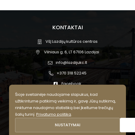
KONTAKTAI
VšĮ Lazdijų kultūros centras
Vilniaus g. 6, LT 67106 Lazdijai
info@lazdijukc.lt
+370 318 52245
Facebook
Šioje svetainėje naudojame slapukus, kad
užtikrintume patikimą veikimą ir, gavę Jūsų sutikimą,
rinktume naudojimo statistiką bei įkeltume trečiųjų
© 2026 Lazdijų kultūros centras.
šalių turinį.
Privatumo politika
.
Visos teisės saugomos.
NUSTATYMAI
Privatumo politika
Slapukų nustatymai