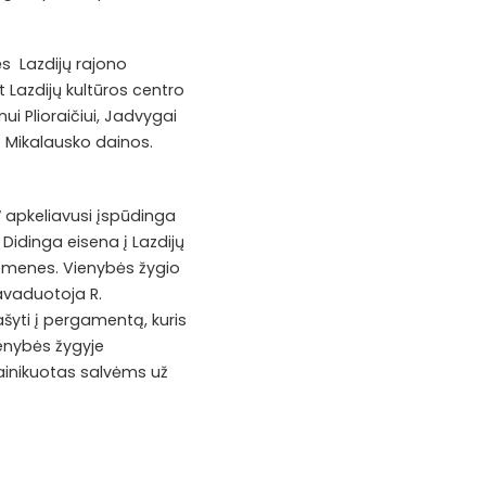
ės Lazdijų rajono
 Lazdijų kultūros centro
i Plioraičiui, Jadvygai
 Mikalausko dainos.
 apkeliavusi įspūdinga
Didinga eisena į Lazdijų
omenes. Vienybės žygio
avaduotoja R.
šyti į pergamentą, kuris
ienybės žygyje
ainikuotas salvėms už