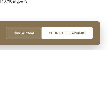
61946790&type=3
i
NUSTATYMAI
SUTINKU SU SLAPUKAIS
NAUDINGOS NUORODOS
Lazdijų rajono savivaldybė