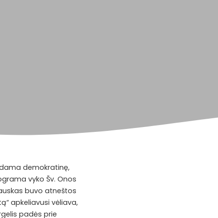
kurdama demokratinę,
 programa vyko Šv. Onos
alauskas buvo atneštos
ą“ apkeliavusi vėliava,
rgelis padės prie