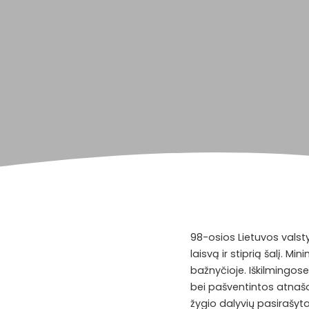
98-osios Lietuvos valst
laisvą ir stiprią šalį. 
bažnyčioje. Iškilmingos
bei pašventintos atnašos
žygio dalyvių pasirašyt