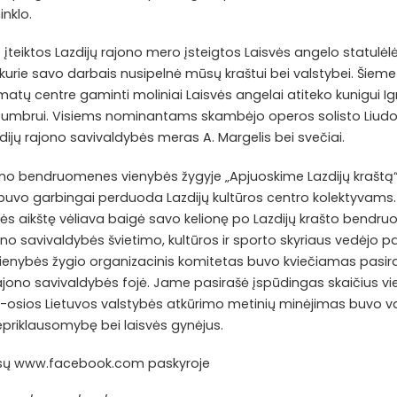
nklo.
 įteiktos Lazdijų rajono mero įsteigtos Laisvės angelo statulėl
urie savo darbais nusipelnė mūsų kraštui bei valstybei. Šiemet
tų centre gaminti moliniai Laisvės angelai atiteko kunigui Ignu
 Stumbrui. Visiems nominantams skambėjo operos solisto Liudo
dijų rajono savivaldybės meras A. Margelis bei svečiai.
jono bendruomenes vienybės žygyje „Apjuoskime Lazdijų kraštą“
ė buvo garbingai perduoda Lazdijų kultūros centro kolektyvams. 
s aikštę vėliava baigė savo kelionę po Lazdijų krašto bendru
no savivaldybės švietimo, kultūros ir sporto skyriaus vedėjo p
vienybės žygio organizacinis komitetas buvo kviečiamas pasira
rajono savivaldybės fojė. Jame pasirašė įspūdingas skaičius v
-osios Lietuvos valstybės atkūrimo metinių minėjimas buvo v
nepriklausomybę bei laisvės gynėjus.
sų www.facebook.com paskyroje