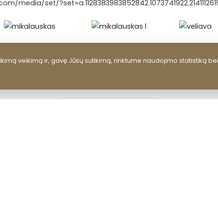
com/media/set/?set=a.1128383983852842.1073741922.2141112
kimą veikimą ir, gavę Jūsų sutikimą, rinktume naudojimo statistiką be
ATGAL Į NAUJIENAS
RUBRIKOS
Kultūros centras