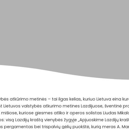
ybės atkūrimo metinės – tai ilgas kelias, kuriuo Lietuva eina 
Minint Lietuvos valstybės atkurimo metines Lazdijuose, šventinė
e mišiose, kuriose giesmes atliko ir operos solistas Liudas Mik
: visą Lazdijų kraštą vienybės žygyje „Apjuoskime Lazdijų krašt
as pergamentas bei trispalvių gėlių puokštė, kurią meras A. Ma