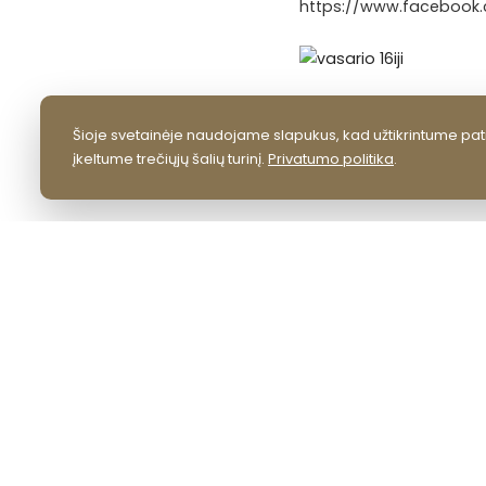
https://www.facebook.
Šioje svetainėje naudojame slapukus, kad užtikrintume pati
įkeltume trečiųjų šalių turinį.
Privatumo politika
.
KONTAKTAI
VšĮ Lazdijų kultūros centras