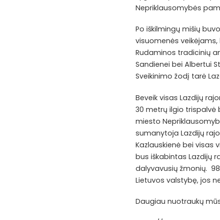
Nepriklausomybės pami
Po iškilmingų mišių buvo
visuomenės veikėjams, k
Rudaminos tradicinių ama
Sandienei bei Albertui
Sveikinimo žodį tarė Laz
Beveik visas Lazdijų ra
30 metrų ilgio trispalv
miesto Nepriklausomybė
sumanytoja Lazdijų rajo
Kazlauskienė bei visas 
bus iškabintas Lazdijų 
dalyvavusių žmonių. 98
Lietuvos valstybę, jos 
Daugiau nuotraukų mū