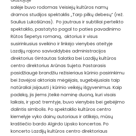
didžiojoje
salėje buvo rodomas Veisiejų kultūros namų
dramos studijos spektaklis „Tarp pilkų debesų“ (rež.
Saulius Lukošiūnas). Po jautraus ir subtiliai perteikto
spektaklio, pastatyto pagal to paties pavadinimo
Rūtos Šepetys romaną, aktorius ir visus
susirinkusius sveikino ir linkėjo vienybės ateityje
Lazdijų rajono savivaldybės administracijos
direktorius Gintautas Salatka bei Lazdijų kultūros
centro direktorius Arūnas Sujeta. Pastarasis
pasidžiaugė brandžiu režisieriaus kūrinio pasirinkimu
bei žavėjosi aktoriais mėgėjais, sugebėjusiais taip
natūraliai įsijausti į kūrinio veikėjų išgyvenimus. Kaip
padėką, jis jiems įteikė naminę duoną, kuri visais
laikais, ir ypač tremtyje, buvo vienybės bei gebėjimo
dalintis simbolis. Po spektaklio kultūros centro
kiemelyje vyko dainų autoriaus ir atlikėjo, mūsų
kraštiečio bardo Algirdo Lipsko koncertas. Po
koncerto Lazdijų kultūros centro direktoriaus