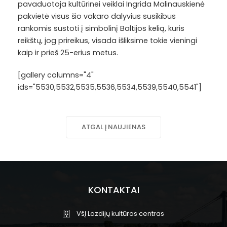
pavaduotoja kultūrinei veiklai Ingrida Malinauskienė
pakvietė visus šio vakaro dalyvius susikibus
rankomis sustoti į simbolinį Baltijos kelią, kuris
reikštų, jog prireikus, visada išliksime tokie vieningi
kaip ir prieš 25-erius metus.
[gallery columns="4"
ids="5530,5532,5535,5536,5534,5539,5540,5541"]
ATGAL Į NAUJIENAS
KONTAKTAI
VšĮ Lazdijų kultūros centras