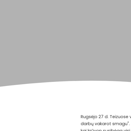
Rugsėjo 27 d. Teizuose 
darbų vakarot smagu". 
kai krūvon susibėga visi