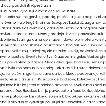
rauti, pasidalinti rūpesčiais ir
u nuo ryto vyko sujudimas: vieni lauke statė
 kiti ruošė rudens gėrybių parodą, puošė salę. Jau baigti visi v
inę šventę. Kaip teigė Efraimas
Lesingas
:”Laukti džiaugsmo– t
ziškiai laukė šios akimirkos, džiaugiasi širdis, kad pagaliau vėl ga
 erdvius kultūros namus.Šventę pradėjo ir visus pasveikino kultūr
kionienė. Svajingą dainą apie rudenį dovanojo moterų kolektyva
ius Arūnas Sujeta skubėjo pasidžiaugti, kad teiziškiai turės nau
lpas. Sveikinimų ir linkėjimų čia netrūko. Lazdijų savivaldybės
darymo juostelę. Šventežerio Švenčiausios mergelės Marijos g
čius pašventino patalpas. Meras džiaugėsi, kad Teizų seniūnija
s kultūros namus, biblioteką. Teizai tarsi kultūros židinys, ne
jų, kurie sėkmingai tęsia savo darbus. Meras padovanojo kult
 kviestų visus čia susieiti. Pasidžiaugė, kad šokių kolektyvas ,,Tr
giniuose ir įteikė jiems atminimo dovanėles. Sveikinimo žodžius
jas Jonas Gudžiauskas bei jo pavaduotoja Rasa Kazlauskienė. 
iose patalpose laisvalaikio salėje ir bibliotekoje niekad netrūktų
mino iš Vilniaus atvykusi grupė ,,Kūjeliai“. Laisvalaikio salės va