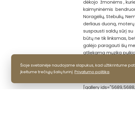
dėkojo žmonėms , kurie ge
kaimyninėmis bendruomen
Noragėlių, Stebulių, Nem
derliaus duoną, moterų 
suspausti saldų sūrį su
būtų ne tik linksmas, b
galėjo paragauti šių met
atliekama muzika puikiai 
geranoriškai, iš širdies
Šioje svetainėje naudojame slapukus, kad užtikrintume pati
žmonių žiūri viena krypt
įkeltume trečiųjų šalių turinį.
Privatumo politika
.
bendruomeniškumo jausmą,
[gallery ids="5689,568