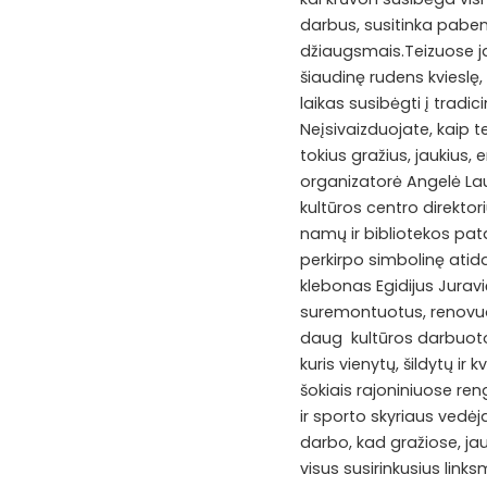
darbus, susitinka pabend
džiaugsmais.Teizuose ja
šiaudinę rudens kvieslę,
laikas susibėgti į tradic
Neįsivaizduojate, kaip tei
tokius gražius, jaukius,
organizatorė Angelė Lau
kultūros centro direktor
namų ir bibliotekos pata
perkirpo simbolinę ati
klebonas Egidijus Juravi
suremontuotus, renovuotu
daug kultūros darbuoto
kuris vienytų, šildytų ir
šokiais rajoniniuose ren
ir sporto skyriaus vedė
darbo, kad gražiose, jauk
visus susirinkusius links