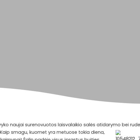
vyko naujai surenovuotos laisvalaikio salės atidarymo bei rud
Kaip smagu, kuomet yra metuose tokia diena,
 kaimynai! Šalin padėję visus įprastus buities