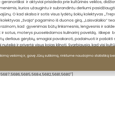
ranoriškai ir aktyviai prisideda prie kultūrinės veiklos, didžiav
ėmis, kurios užaugintu ir subrandintu derliumi pasidžiaugti a
ajūnų. O kad skalsa ir sotis visus lydėtų šokių kolektyvas ,,Tre
kolektyvas ,,Svaja“ pagamino iš duonos girą, ,,Laisvalaikio“ te
 razinom, kad gyvenimas būtų linksmesnis, lengvesnis ir sald
et ir sotus, moterys puoselėdamos kulinarinį paveldą, iškepė b
ų derliaus gėrybių, smagiai pavakaroti, padainuoti ir pašokti su
nuteikė ir privertė visus kojas kilnoti. Svarbiausia, kad visi ku
. Juk nieko šiam pasaulyje nėra brangiau už žmogaus ryšį su žmog
kimą veikimą ir, gavę Jūsų sutikimą, rinktume naudojimo statistiką be
imi, kažko siekia, kažką daro, tuomet yra ir rezultatas. Supran
 reikia užsiauginti, kaip ir rudens derlių.
8,5687,5686,5685,5684,5682,5681,5680"]
ATGAL Į NAUJIENAS