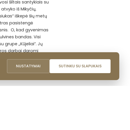
osi šiltais santykiais su
tvyko iš Mikyčių,
psiukas“ iškepė šių metų
atras pasistengė
esnis. O, kad gyvenimas
ulvines bandas. Visi
 grupe ,,Kūjeliai“. Jų
ltūros darbai daromi
umi. Ir jei bent saujelė
i
tama – dvasią,
NUSTATYMAI
SUTINKU SU SLAPUKAIS