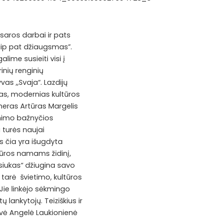
asaros darbai ir pats
aip pat džiaugsmas”.
lime susieiti visi į
inių renginių
s ,,Svaja“. Lazdijų
jas, modernias kultūros
 meras Artūras Margelis
imimo bažnyčios
 turės naujai
s čia yra išugdyta
ūros namams židinį,
epsiukas“ džiugina savo
 tarė švietimo, kultūros
Jie linkėjo sėkmingo
 lankytojų. Teiziškius ir
dovė Angelė Laukionienė