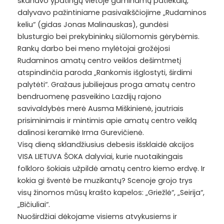
skanavo ypatingų vietoje gaminamų patiekalų,
dalyvavo pažintiniame pasivaikščiojime „Rudaminos
keliu“ (gidas Jonas Malinauskas), gundėsi
blusturgio bei prekybininkų siūlomomis gėrybėmis.
Rankų darbo bei meno mylėtojai grožėjosi
Rudaminos amatų centro veiklos dešimtmetį
atspindinčia paroda „Rankomis išglostyti, širdimi
palytėti“. Gražaus jubiliejaus proga amatų centro
bendruomenę pasveikino Lazdijų rajono
savivaldybės merė Ausma Miškinienė, jautriais
prisiminimais ir mintimis apie amatų centro veiklą
dalinosi keramikė Irma Gurevičienė.
Visą dieną sklandžiusius debesis išsklaidė akcijos
VISA LIETUVA ŠOKA dalyviai, kurie nuotaikingais
folkloro šokiais užpildė amatų centro kiemo erdvę. Ir
kokia gi šventė be muzikantų? Scenoje grojo trys
visų žinomos mūsų krašto kapelos: „Griežlė“, „Seirija“,
„Bičiuliai“.
Nuoširdžiai dėkojame visiems atvykusiems ir