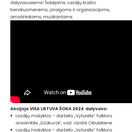
dalyvavusiems! Šokėjams, Lazdijų krašto
bendruomenėms, įstaigoms ir organizacijoms,
amatininkams, muzikantams
.
Akcijoje VISA LIETUVA ŠOKA 2024 dalyvavo:
Lazdijų mokyklos – darželio „Vyturėlis“ folkloro
ansamblis „Dzūkucai“, vad. Jūratė Cibulskienė
Lazdijų mokyklos – darželio „Vyturėlis“ folkloro