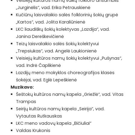
Veisiejų kultūros namų vaikų folkloro ansamblis
„Jurginėlis“, vad. Erika Petrauskienė
Kučiūnų laisvalaikio salės folklorinių šokių grupė
„Kartos“, vad. Jolita Karaliūnienė
LKC liaudiškų šokių kolektyvas „Lazdija“, vad.
Janina Dereškevičienė
Teizų laisvalaikio salės šokių kolektyvui
„Trepsiukas“, vad. Angelė Laukionienė
Veisiejų kultūros namų šokių kolektyvui „Pušynas“,
vad. Indrė Čaplikienė
Lazdijų meno mokyklos choreografijos klasės
šokėjai, vad. Eglė Lepeškienė
Muzikavo:
Šeštokų kultūros namų kapela „Griežlė“, vad. Vitas
Trampas
Seirijų kultūros namų kapela „Seirija“, vad.
Vytautas Rutkauskas
LKC meno vadovų kapela „Bičiuliai“
Valdas Krukonis