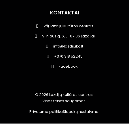
KONTAKTAI
VšĮ Lazdijų kultūros centras
Vilniaus g. 6, LT 67106 Lazdijai
info@lazdijukc.lt
+370 318 52245
Facebook
© 2026 Lazdijų kultūros centras.
Visos teisės saugomos.
Privatumo politika
Slapukų nustatymai