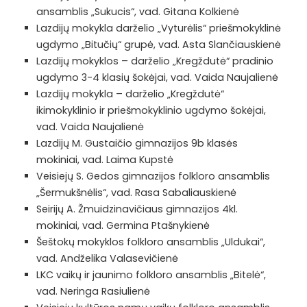
ansamblis „Sukucis“, vad. Gitana Kolkienė
Lazdijų mokykla darželio „Vyturėlis“ priešmokyklinė
ugdymo „Bitučių“ grupė, vad. Asta Slančiauskienė
Lazdijų mokyklos – darželio „Kregždutė“ pradinio
ugdymo 3-4 klasių šokėjai, vad. Vaida Naujalienė
Lazdijų mokykla – darželio „Kregždutė“
ikimokyklinio ir priešmokyklinio ugdymo šokėjai,
vad. Vaida Naujalienė
Lazdijų M. Gustaičio gimnazijos 9b klasės
mokiniai, vad. Laima Kupstė
Veisiejų S. Gedos gimnazijos folkloro ansamblis
„Šermukšnėlis“, vad. Rasa Sabaliauskienė
Seirijų A. Žmuidzinavičiaus gimnazijos 4kl.
mokiniai, vad. Germina Ptašnykienė
Šeštokų mokyklos folkloro ansamblis „Uldukai“,
vad. Andželika Valasevičienė
LKC vaikų ir jaunimo folkloro ansamblis „Bitelė“,
vad. Neringa Rasiulienė