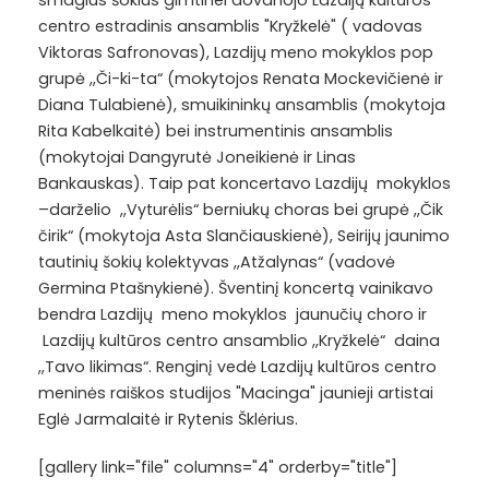
smagius šokius gimtinei dovanojo Lazdijų kultūros
centro estradinis ansamblis "Kryžkelė" ( vadovas
Viktoras Safronovas), Lazdijų meno mokyklos pop
grupė ,,Či-ki-ta“ (mokytojos Renata Mockevičienė ir
Diana Tulabienė), smuikininkų ansamblis (mokytoja
Rita Kabelkaitė) bei instrumentinis ansamblis
(mokytojai Dangyrutė Joneikienė ir Linas
Bankauskas). Taip pat koncertavo Lazdijų mokyklos
–darželio ,,Vyturėlis“ berniukų choras bei grupė ,,Čik
čirik“ (mokytoja Asta Slančiauskienė), Seirijų jaunimo
tautinių šokių kolektyvas ,,Atžalynas“ (vadovė
Germina Ptašnykienė). Šventinį koncertą vainikavo
bendra Lazdijų meno mokyklos jaunučių choro ir
Lazdijų kultūros centro ansamblio ,,Kryžkelė“ daina
,,Tavo likimas“. Renginį vedė Lazdijų kultūros centro
meninės raiškos studijos "Macinga" jaunieji artistai
Eglė Jarmalaitė ir Rytenis Šklėrius.
[gallery link="file" columns="4" orderby="title"]