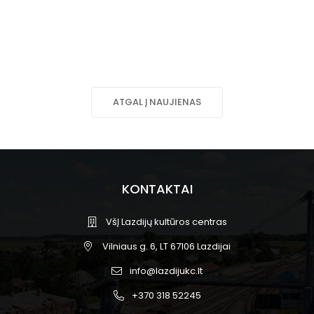
ATGAL Į NAUJIENAS
KONTAKTAI
VšĮ Lazdijų kultūros centras
Vilniaus g. 6, LT 67106 Lazdijai
info@lazdijukc.lt
+370 318 52245