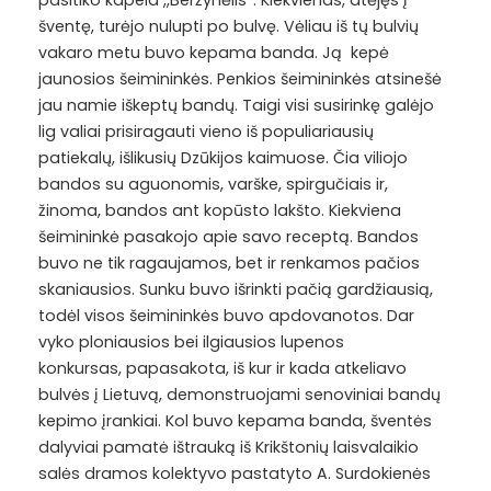
pasitiko kapela ,,Beržynėlis‘‘. Kiekvienas, atėjęs į
šventę, turėjo nulupti po bulvę. Vėliau iš tų bulvių
vakaro metu buvo kepama banda. Ją kepė
jaunosios šeimininkės. Penkios šeimininkės atsinešė
jau namie iškeptų bandų. Taigi visi susirinkę galėjo
lig valiai prisiragauti vieno iš populiariausių
patiekalų, išlikusių Dzūkijos kaimuose. Čia viliojo
bandos su aguonomis, varške, spirgučiais ir,
žinoma, bandos ant kopūsto lakšto. Kiekviena
šeimininkė pasakojo apie savo receptą. Bandos
buvo ne tik ragaujamos, bet ir renkamos pačios
skaniausios. Sunku buvo išrinkti pačią gardžiausią,
todėl visos šeimininkės buvo apdovanotos. Dar
vyko ploniausios bei ilgiausios lupenos
konkursas, papasakota, iš kur ir kada atkeliavo
bulvės į Lietuvą, demonstruojami senoviniai bandų
kepimo įrankiai. Kol buvo kepama banda, šventės
dalyviai pamatė ištrauką iš Krikštonių laisvalaikio
salės dramos kolektyvo pastatyto A. Surdokienės