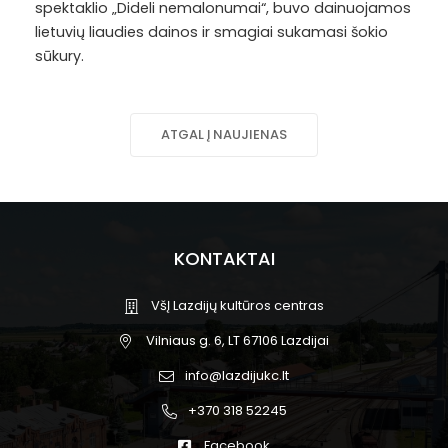
spektaklio „Dideli nemalonumai“, buvo dainuojamos
lietuvių liaudies dainos ir smagiai sukamasi šokio
sūkury.
ATGAL Į NAUJIENAS
KONTAKTAI
VšĮ Lazdijų kultūros centras
Vilniaus g. 6, LT 67106 Lazdijai
info@lazdijukc.lt
+370 318 52245
Facebook