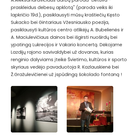
A.Aleksandravičiaus darbų paroda "Lietuva -
praskleidus debesų apklotą" (paroda veiks iki
lapkričio 19d.), pasiklausyti mūsų kraštiečių Kęsto
Sukacko bei Gintariaus Vžesniausko poezija,
pasiklausyti kultūros centro atlikėjų A. Bubelienės ir
A. Maciulevičiaus dainos bei išgirsti nuoširdų bei
ypatingą Lukrecijos ir Vakario koncertą. Dėkojame
Lazdijų rajono savivaldybei už dovanas, kurias
renginio dalyviams įteikė Švietimo, kultūros ir sporto
skyriaus vedėjo pavaduotoja R. Kazlauskienė bei
Ž.Gražulevičienei už įspūdingą šokolado fontaną !