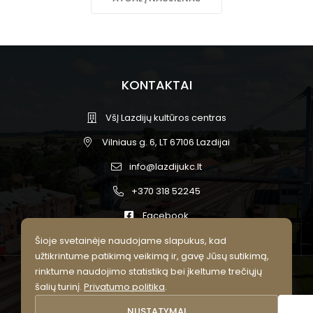
KONTAKTAI
VšĮ Lazdijų kultūros centras
Vilniaus g. 6, LT 67106 Lazdijai
info@lazdijukc.lt
+370 318 52245
Facebook
Šioje svetainėje naudojame slapukus, kad
užtikrintume patikimą veikimą ir, gavę Jūsų sutikimą,
rinktume naudojimo statistiką bei įkeltume trečiųjų
© 2026 Lazdijų kultūros centras.
šalių turinį.
Privatumo politika
.
Visos teisės saugomos.
NUSTATYMAI