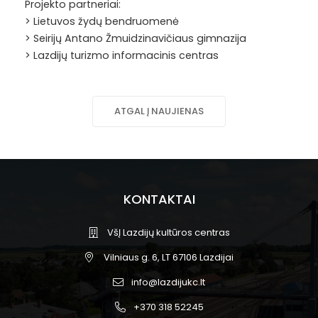
Projekto partneriai:
> Lietuvos žydų bendruomenė
> Seirijų Antano Žmuidzinavičiaus gimnazija
> Lazdijų turizmo informacinis centras
ATGAL Į NAUJIENAS
KONTAKTAI
VšĮ Lazdijų kultūros centras
Vilniaus g. 6, LT 67106 Lazdijai
info@lazdijukc.lt
+370 318 52245