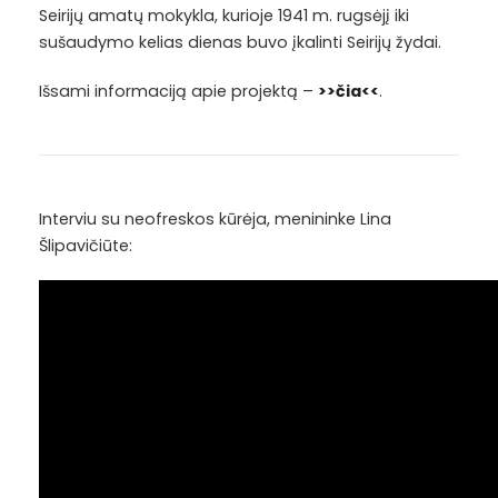
Seirijų amatų mokykla, kurioje 1941 m. rugsėjį iki
sušaudymo kelias dienas buvo įkalinti Seirijų žydai.
Išsami informaciją apie projektą –
>>čia<<
.
Interviu su neofreskos kūrėja, menininke Lina
Šlipavičiūte: