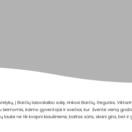
elykų, į Barčių laisvalaikio salę, rinkosi Barčių, Gegutės, Vikta
šeimomis, kaimo gyventojai ir svečiai, kur šventė vieną graži
 laukė ne tik kvapni kiaušinienė, baltas sūris, skani gira, bet ir 