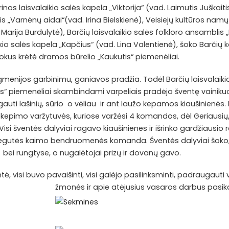
nos laisvalaikio salės kapela „Viktorija“ (vad. Laimutis Juškaiti
s „Varnėnų aidai“(vad. Irina Bielskienė), Veisiejų kultūros namų 
arija Burdulytė), Barčių laisvalaikio salės folkloro ansamblis „Li
io salės kapela „Kapčius“ (vad. Lina Valentienė), šoko Barčių k
okus krėtė dramos būrelio „Kaukutis“ piemenėliai.
gmenijos garbinimu, ganiavos pradžia. Todėl Barčių laisvalaiki
s“ piemenėliai skambindami varpeliais pradėjo šventę vainikuod
gauti lašinių, sūrio o vėliau ir ant laužo kepamos kiaušinienės.
 kepimo varžytuvės, kuriose varžėsi 4 komandos, dėl Geriausių,
isi šventės dalyviai ragavo kiaušinienes ir išrinko gardžiausio
egutės kaimo bendruomenės komanda. Šventės dalyviai šoko,
ei rungtyse, o nugalėtojai prizų ir dovanų gavo.
ė, visi buvo pavaišinti, visi galėjo pasilinksminti, padraugauti v
žmonės ir apie atėjusius vasaros darbus pasika