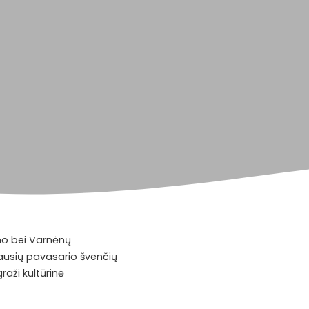
rino bei Varnėnų
ausių pavasario švenčių
graži kultūrinė