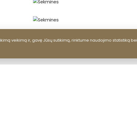
kimą veikimą ir, gavę Jūsų sutikimą, rinktume naudojimo statistiką be
ATGAL Į NAUJIENAS
RUBRIKOS
Kultūros centras