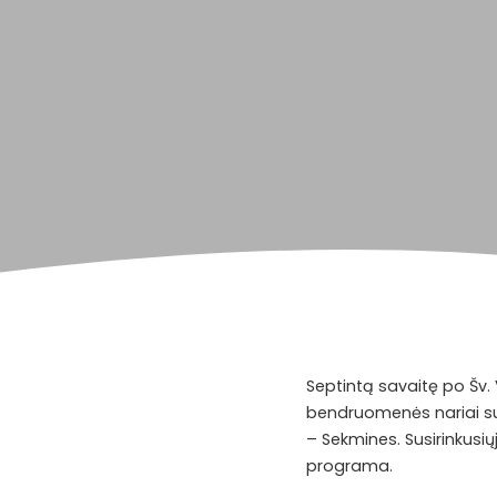
Septintą savaitę po Šv. V
bendruomenės nariai su 
– Sekmines. Susirinkusiųjų
programa.