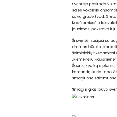
Šventėje pasirodė Viktari
salės vokalinis ansambli
šokių grupė (vad. Greta M
Kapčiamiesčio laisvalaik
jaunimas, pokštavo ir ju
Ši šventė susijusi su au
dramos būrelio „Kaukuti
šeimininkių tikėdamiesi 
„Piemenėlių kiaušinienė“
Šaunių kepėjų diplomų. V
komandą, kuria tapo G
smagiuose žaidimuose b
Smagi ir graži buvo švent