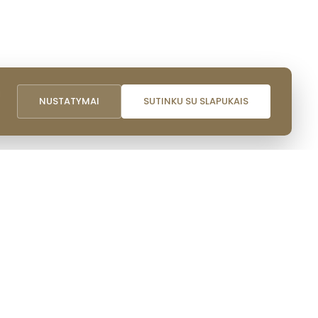
i
NUSTATYMAI
SUTINKU SU SLAPUKAIS
NAUDINGOS NUORODOS
Lazdijų rajono savivaldybė