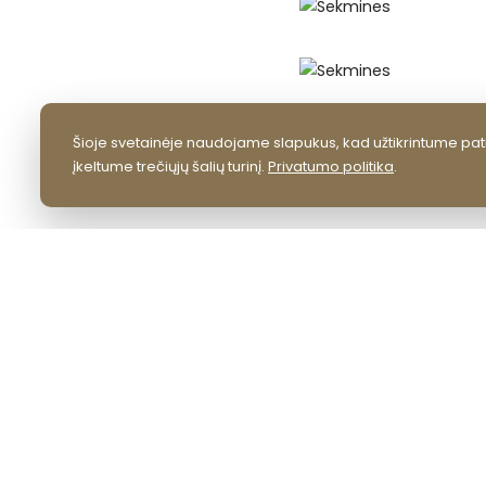
Šioje svetainėje naudojame slapukus, kad užtikrintume pati
įkeltume trečiųjų šalių turinį.
Privatumo politika
.
KONTAKTAI
VšĮ Lazdijų kultūros centras