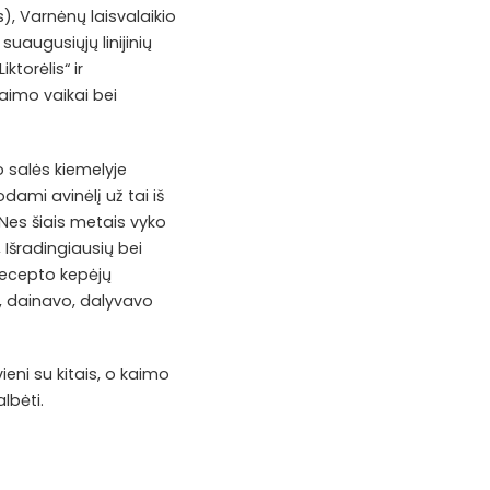
s), Varnėnų laisvalaikio
suaugusiųjų linijinių
ktorėlis“ ir
aimo vaikai bei
o salės kiemelyje
ami avinėlį už tai iš
 Nes šiais metais vyko
 Išradingiausių bei
 recepto kepėjų
 dainavo, dalyvavo
ieni su kitais, o kaimo
lbėti.