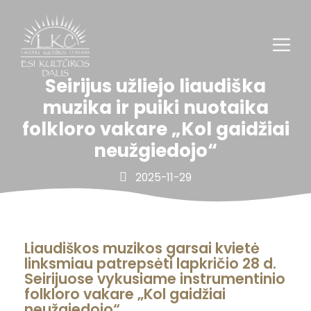
Seirijus užliejo liaudiška
muzika ir puiki nuotaika
folkloro vakare „Kol gaidžiai
neužgiedojo“
2025-11-29
Liaudiškos muzikos garsai kvietė
linksmiau patrepsėti lapkričio 28 d.
Seirijuose vykusiame instrumentinio
folkloro vakare „Kol gaidžiai
neužgiedojo“.