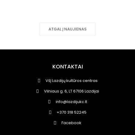
ATGAL Į NAUJIENAS
KONTAKTAI
VšĮ Lazdijų kultūros centras
Vilniaus g. 6, LT 67106 Lazdijai
info@lazdijukc.lt
+370 318 52245
Facebook