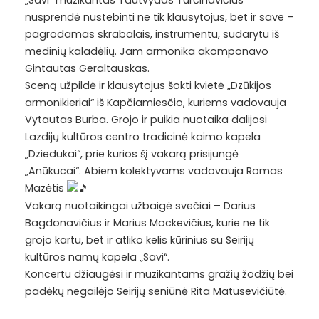
„Savi“ muzikantas Tautvydas Turčinavičius
nusprendė nustebinti ne tik klausytojus, bet ir save –
pagrodamas skrabalais, instrumentu, sudarytu iš
medinių kaladėlių. Jam armonika akomponavo
Gintautas Geraltauskas.
Sceną užpildė ir klausytojus šokti kvietė „Dzūkijos
armonikieriai“ iš Kapčiamiesčio, kuriems vadovauja
Vytautas Burba. Grojo ir puikia nuotaika dalijosi
Lazdijų kultūros centro tradicinė kaimo kapela
„Dziedukai“, prie kurios šį vakarą prisijungė
„Anūkucai“. Abiem kolektyvams vadovauja Romas
Mazėtis
Vakarą nuotaikingai užbaigė svečiai – Darius
Bagdonavičius ir Marius Mockevičius, kurie ne tik
grojo kartu, bet ir atliko kelis kūrinius su Seirijų
kultūros namų kapela „Savi“.
Koncertu džiaugėsi ir muzikantams gražių žodžių bei
padėkų negailėjo Seirijų seniūnė Rita Matusevičiūtė.