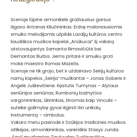
Scenoje lūpine armonikėle gražiausius garsus
išgavo Antanas Kliučininkas. Erdvę maloniausiomis
smuiko melodijomis užpildė Lazdijų kultūros centro
liaudiškos muzikos kapelai „Anūkucai“ šį vakarą
atstovaujantys Samanta Rimavičiūtė bei
Deimantas Burba. Jiems pritarė ir smuiku groti
mokė maestro Romas Mazėtis.
Scenoje ne tik grojo, bet ir uždainavo Seirijų kultūros
namų kapelos „Seirija“ muzikantai – Jonas Goberis ir
Angelė Juškevičienė. Kęstutis Tumynas – Alytaus
seniūnijos seniūnas, Rumbonių bažnyčios
vargonininkas, ūkininkas, žinomas kaip Vinculis –
suteikė galimybę gyvai išgirsti itin unikalų
instrumentą – cimbolus.
Vakaro metu pasirodė ir Dzūkijos tradicinės muzikos
atlikėjas, armonikininkas, varėniškis Stasys Junda.