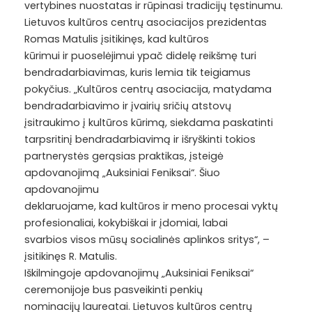
vertybines nuostatas ir rūpinasi tradicijų tęstinumu.
Lietuvos kultūros centrų asociacijos prezidentas
Romas Matulis įsitikinęs, kad kultūros
kūrimui ir puoselėjimui ypač didelę reikšmę turi
bendradarbiavimas, kuris lemia tik teigiamus
pokyčius. „Kultūros centrų asociacija, matydama
bendradarbiavimo ir įvairių sričių atstovų
įsitraukimo į kultūros kūrimą, siekdama paskatinti
tarpsritinį bendradarbiavimą ir išryškinti tokios
partnerystės gerąsias praktikas, įsteigė
apdovanojimą „Auksiniai Feniksai“. Šiuo
apdovanojimu
deklaruojame, kad kultūros ir meno procesai vyktų
profesionaliai, kokybiškai ir įdomiai, labai
svarbios visos mūsų socialinės aplinkos sritys“, –
įsitikinęs R. Matulis.
Iškilmingoje apdovanojimų „Auksiniai Feniksai“
ceremonijoje bus pasveikinti penkių
nominacijų laureatai. Lietuvos kultūros centrų