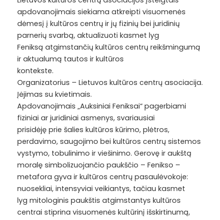
Lietuvos kultūros centrų asociacijos įsteigtais
apdovanojimais siekiama atkreipti visuomenės
dėmesį į kultūros centrų ir jų fizinių bei juridinių
parnerių svarbą, aktualizuoti kasmet lyg
Feniksą atgimstančių kultūros centrų reikšmingumą
ir aktualumą tautos ir kultūros
kontekste.
Organizatorius – Lietuvos kultūros centrų asociacija.
Įėjimas su kvietimais.
Apdovanojimais „Auksiniai Feniksai“ pagerbiami
fiziniai ar juridiniai asmenys, svariausiai
prisidėję prie šalies kultūros kūrimo, plėtros,
perdavimo, saugojimo bei kultūros centrų sistemos
vystymo, tobulinimo ir viešinimo. Gerovę ir aukštą
moralę simbolizuojančio paukščio – Fenikso –
metafora gyva ir kultūros centrų pasaulėvokoje:
nuosekliai, intensyviai veikiantys, tačiau kasmet
lyg mitologinis paukštis atgimstantys kultūros
centrai stiprina visuomenės kultūrinį išskirtinumą,