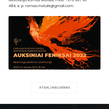
asociacija Romas Matulis, mob. +370 687 30
484, e. p. romas.matulis@gmail.com.
ATGAL Į NAUJIENAS