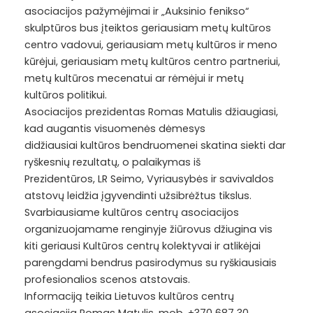
asociacijos pažymėjimai ir „Auksinio fenikso“
skulptūros bus įteiktos geriausiam metų kultūros
centro vadovui, geriausiam metų kultūros ir meno
kūrėjui, geriausiam metų kultūros centro partneriui,
metų kultūros mecenatui ar rėmėjui ir metų
kultūros politikui.
Asociacijos prezidentas Romas Matulis džiaugiasi,
kad augantis visuomenės dėmesys
didžiausiai kultūros bendruomenei skatina siekti dar
ryškesnių rezultatų, o palaikymas iš
Prezidentūros, LR Seimo, Vyriausybės ir savivaldos
atstovų leidžia įgyvendinti užsibrėžtus tikslus.
Svarbiausiame kultūros centrų asociacijos
organizuojamame renginyje žiūrovus džiugina vis
kiti geriausi Kultūros centrų kolektyvai ir atlikėjai
parengdami bendrus pasirodymus su ryškiausiais
profesionalios scenos atstovais.
Informaciją teikia Lietuvos kultūros centrų