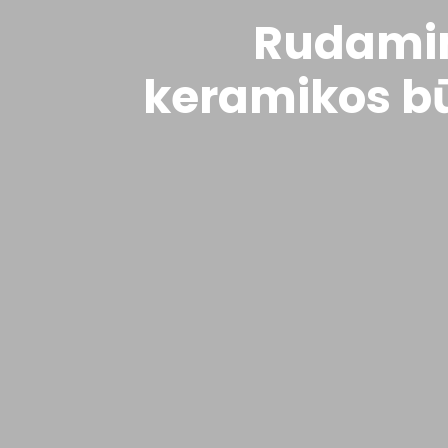
Rudamin
keramikos bū