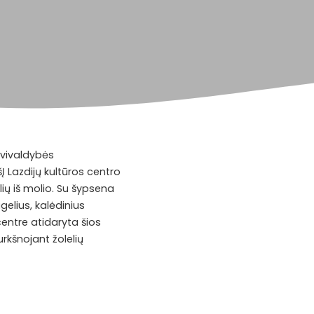
avivaldybės
 Lazdijų kultūros centro
lių iš molio. Su šypsena
gelius, kalėdinius
centre atidaryta šios
rkšnojant žolelių