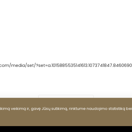
com/media/set/?set=a.1015885535141613.1073741847.846069
ATGAL Į NAUJIENAS
kimą veikimą ir, gavę Jūsų sutikimą, rinktume naudojimo statistiką be