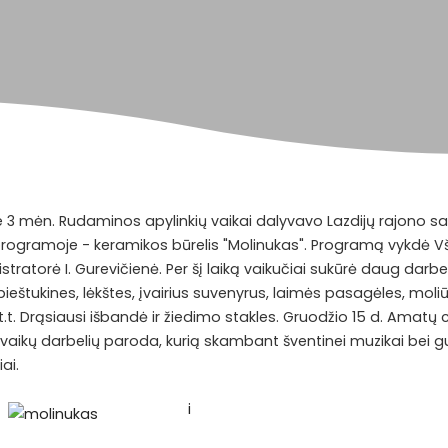
 3 mėn. Rudaminos apylinkių vaikai dalyvavo Lazdijų rajono s
ogramoje - keramikos būrelis "Molinukas". Programą vykdė VšĮ
stratorė I. Gurevičienė. Per šį laiką vaikučiai sukūrė daug darbe
pieštukines, lėkštes, įvairius suvenyrus, laimės pasagėles, moliū
 t.t. Drąsiausi išbandė ir žiedimo stakles. Gruodžio 15 d. Amatų 
aikų darbelių paroda, kurią skambant šventinei muzikai bei gu
iai.
i