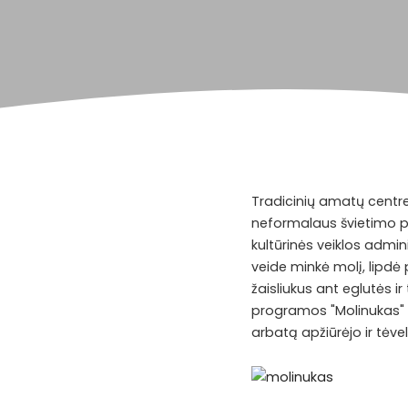
Tradicinių amatų centre
neformalaus švietimo pr
kultūrinės veiklos admini
veide minkė molį, lipdė 
žaisliukus ant eglutės ir
programos "Molinukas" v
arbatą apžiūrėjo ir tėvel