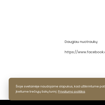
Daugiau nuotraukų:
https://www.facebook.
Šioje svetainėje naudojame slapukus, kad užtikrintume pati
įkeltume trečiųjų šalių turinį.
Privatumo politika
.